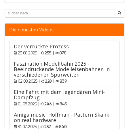
Die neuesten Videos:
Der verrückte Prozess
|
|
23.08.2025
235
878
Faszination Modellbahn 2025 -
Beeindruckende Modelleisenbahnen in
verschiedenen Spurweiten
|
|
02.08.2025
228
839
Eine Fahrt mit dem legendären Mini-
Dampfzug
|
|
01.08.2025
246
845
Amiga music: Hoffman - Pattern Skank
on real hardware
|
|
31.07.2025
237
840