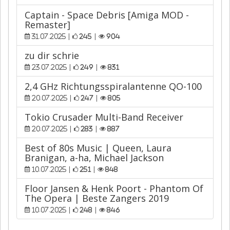
Captain - Space Debris [Amiga MOD -
Remaster]
|
|
31.07.2025
245
904
zu dir schrie
|
|
23.07.2025
249
831
2,4 GHz Richtungsspiralantenne QO-100
|
|
20.07.2025
247
805
Tokio Crusader Multi-Band Receiver
|
|
20.07.2025
283
887
Best of 80s Music | Queen, Laura
Branigan, a-ha, Michael Jackson
|
|
10.07.2025
251
848
Floor Jansen & Henk Poort - Phantom Of
The Opera | Beste Zangers 2019
|
|
10.07.2025
248
846