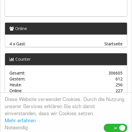
Online
4 x Gast:
Startseite
Counter
Gesamt:
306605
Gestern:
612
Heute:
256
Online:
227
Diese Website verwendet Cookies. Durch die Nutzung
unserer Services erklären Sie sich damit
einverstanden, dass wir Cookies setzen.
AGBs
Mehr erfahren
Kontakt
Notwendig