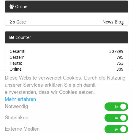
Online
2 x Gast:
News Blog
Counter
Gesamt:
307899
Gestern:
795
Heute:
753
Online:
309
Diese Website verwendet Cookies. Durch die Nutzung
unserer Services erklären Sie sich damit
einverstanden, dass wir Cookies setzen.
AGBs
Mehr erfahren
Kontakt
Notwendig
Datenschutz
Statistiken
Widerrufsrecht
Externe Medien