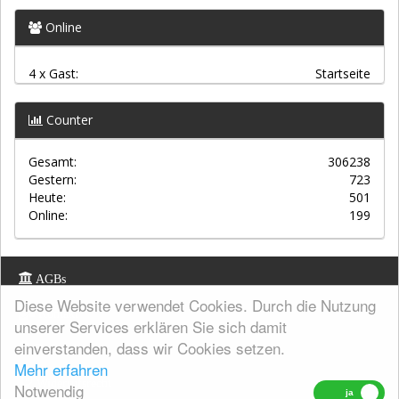
Online
4 x Gast:
Startseite
Counter
Gesamt:
306238
Gestern:
723
Heute:
501
Online:
199
AGBs
Diese Website verwendet Cookies. Durch die Nutzung
Kontakt
unserer Services erklären Sie sich damit
einverstanden, dass wir Cookies setzen.
Datenschutz
Mehr erfahren
Widerrufsrecht
Notwendig