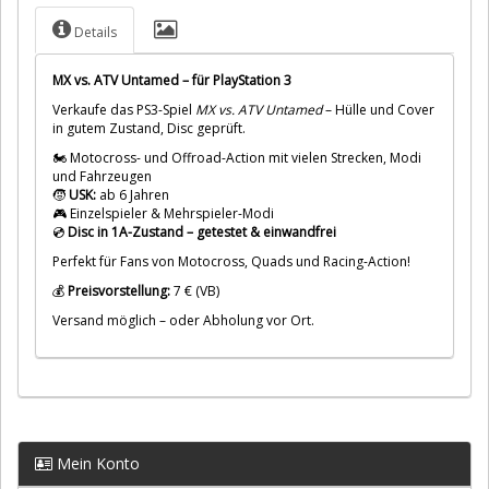
Details
MX vs. ATV Untamed – für PlayStation 3
Verkaufe das PS3-Spiel
MX vs. ATV Untamed
– Hülle und Cover
in gutem Zustand, Disc geprüft.
🏍️ Motocross- und Offroad-Action mit vielen Strecken, Modi
und Fahrzeugen
🧒
USK:
ab 6 Jahren
🎮 Einzelspieler & Mehrspieler-Modi
💿
Disc in 1A-Zustand – getestet & einwandfrei
Perfekt für Fans von Motocross, Quads und Racing-Action!
💰
Preisvorstellung:
7 € (VB)
Versand möglich – oder Abholung vor Ort.
Mein Konto