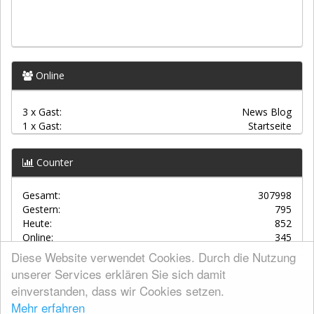
Online
3 x Gast:
News Blog
1 x Gast:
Startseite
Counter
Gesamt:
307998
Gestern:
795
Heute:
852
Online:
345
Diese Website verwendet Cookies. Durch die Nutzung
unserer Services erklären Sie sich damit
einverstanden, dass wir Cookies setzen.
AGBs
Mehr erfahren