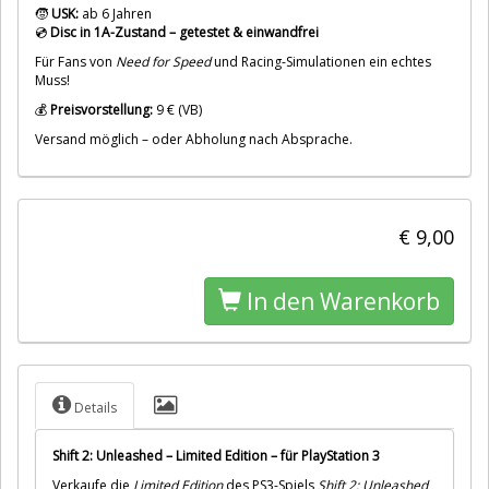
🧒
USK:
ab 6 Jahren
💿
Disc in 1A-Zustand – getestet & einwandfrei
Für Fans von
Need for Speed
und Racing-Simulationen ein echtes
Muss!
💰
Preisvorstellung:
9 € (VB)
Versand möglich – oder Abholung nach Absprache.
€ 9,00
In den Warenkorb
Details
Shift 2: Unleashed – Limited Edition – für PlayStation 3
Verkaufe die
Limited Edition
des PS3-Spiels
Shift 2: Unleashed