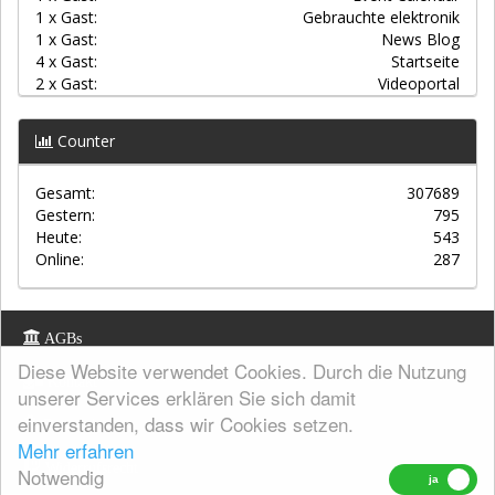
1 x Gast:
Gebrauchte elektronik
1 x Gast:
News Blog
4 x Gast:
Startseite
2 x Gast:
Videoportal
Counter
Gesamt:
307689
Gestern:
795
Heute:
543
Online:
287
AGBs
Diese Website verwendet Cookies. Durch die Nutzung
Kontakt
unserer Services erklären Sie sich damit
einverstanden, dass wir Cookies setzen.
Datenschutz
Mehr erfahren
Widerrufsrecht
Notwendig