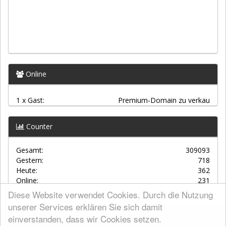
Online
1 x Gast:
Premium-Domain zu verkau
Counter
Gesamt:
309093
Gestern:
718
Heute:
362
Online:
231
Diese Website verwendet Cookies. Durch die Nutzung
unserer Services erklären Sie sich damit
einverstanden, dass wir Cookies setzen.
AGBs