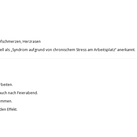
pfschmerzen, Herzrasen
ell als „Syndrom aufgrund von chronischem Stress am Arbeitsplatz“ anerkannt.
?
rbeiten.
auch nach Feierabend.
wimmen.
den Effekt.