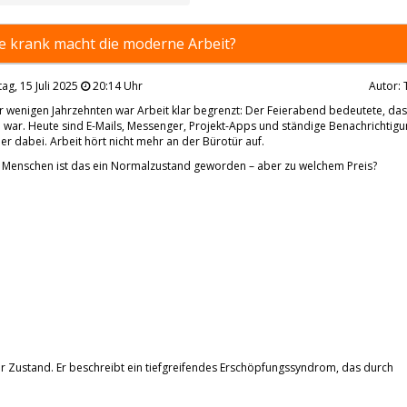
ie krank macht die moderne Arbeit?
ag, 15 Juli 2025
20:14 Uhr
Autor: 
 wenigen Jahrzehnten war Arbeit klar begrenzt: Der Feierabend bedeutete, das
i war. Heute sind E-Mails, Messenger, Projekt-Apps und ständige Benachrichtig
er dabei. Arbeit hört nicht mehr an der Bürotür auf.
e Menschen ist das ein Normalzustand geworden – aber zu welchem Preis?
 Zustand. Er beschreibt ein tiefgreifendes Erschöpfungssyndrom, das durch