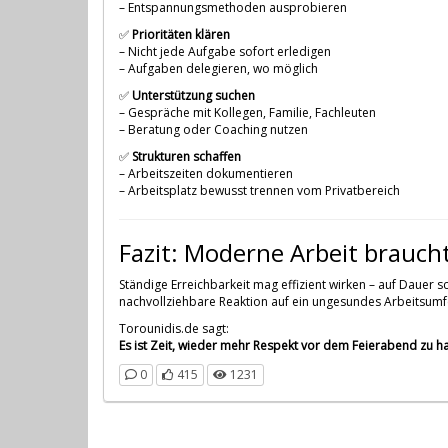
– Entspannungsmethoden ausprobieren
✅
Prioritäten klären
– Nicht jede Aufgabe sofort erledigen
– Aufgaben delegieren, wo möglich
✅
Unterstützung suchen
– Gespräche mit Kollegen, Familie, Fachleuten
– Beratung oder Coaching nutzen
✅
Strukturen schaffen
– Arbeitszeiten dokumentieren
– Arbeitsplatz bewusst trennen vom Privatbereich
Fazit: Moderne Arbeit brauc
Ständige Erreichbarkeit mag effizient wirken – auf Dauer s
nachvollziehbare Reaktion auf ein ungesundes Arbeitsumf
Torounidis.de sagt:
Es ist Zeit, wieder mehr Respekt vor dem Feierabend zu hab
0
415
1231