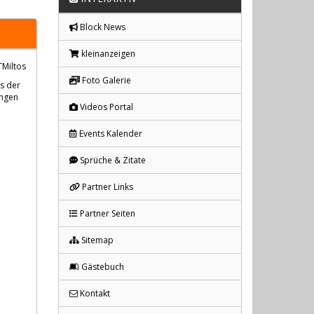
Block News
kleinanzeigen
TMiltos
Foto Galerie
s der
ungen
Videos Portal
Events Kalender
Sprüche & Zitate
Partner Links
Partner Seiten
Sitemap
Gästebuch
Kontakt