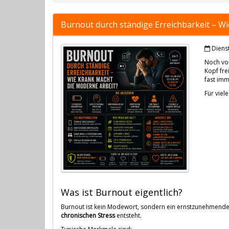
Burnout durch ständige Erreichbarkeit – W
Dienst
Noch vor
Kopf fre
fast imm
Für viel
Was ist Burnout eigentlich?
Burnout ist kein Modewort, sondern ein ernstzunehmender
chronischen Stress
entsteht.