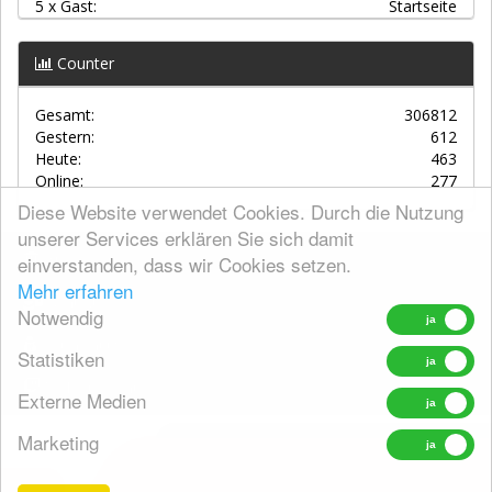
5 x Gast:
Startseite
Counter
Gesamt:
306812
Gestern:
612
Heute:
463
Online:
277
Diese Website verwendet Cookies. Durch die Nutzung
unserer Services erklären Sie sich damit
einverstanden, dass wir Cookies setzen.
AGBs
Mehr erfahren
Kontakt
Notwendig
Datenschutz
Statistiken
Widerrufsrecht
Externe Medien
Marketing