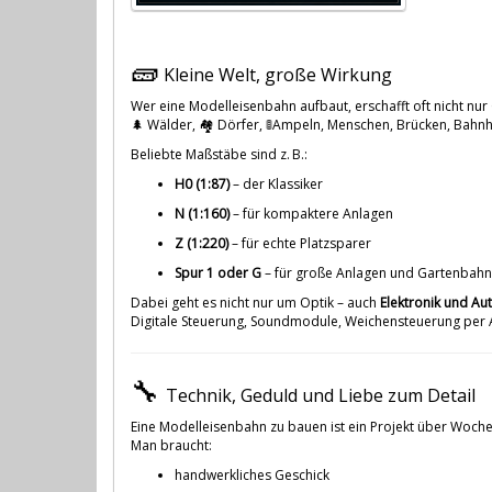
🧱
Kleine Welt, große Wirkung
Wer eine Modelleisenbahn aufbaut, erschafft oft nicht nu
🌲 Wälder, 🏘️ Dörfer, 🚦Ampeln, Menschen, Brücken, Bahn
Beliebte Maßstäbe sind z. B.:
H0 (1:87)
– der Klassiker
N (1:160)
– für kompaktere Anlagen
Z (1:220)
– für echte Platzsparer
Spur 1 oder G
– für große Anlagen und Gartenbah
Dabei geht es nicht nur um Optik – auch
Elektronik und Au
Digitale Steuerung, Soundmodule, Weichensteuerung per A
🔧
Technik, Geduld und Liebe zum Detail
Eine Modelleisenbahn zu bauen ist ein Projekt über Woch
Man braucht:
handwerkliches Geschick