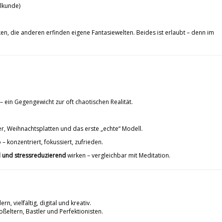
alkunde)
ken, die anderen erfinden eigene Fantasiewelten. Beides ist erlaubt – denn im
t – ein Gegengewicht zur oft chaotischen Realität.
er, Weihnachtsplatten und das erste „echte“ Modell.
 – konzentriert, fokussiert, zufrieden.
 und stressreduzierend
wirken – vergleichbar mit Meditation.
n, vielfältig, digital und kreativ.
ßeltern, Bastler und Perfektionisten.