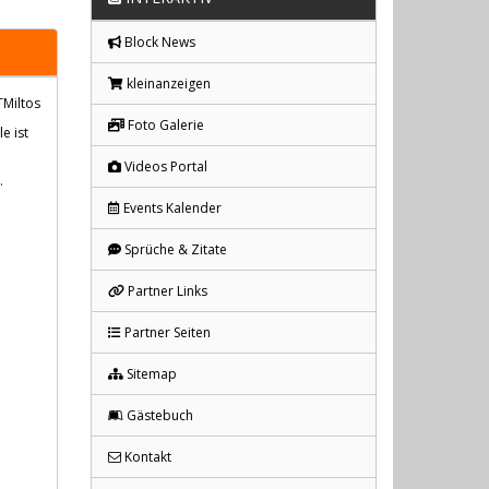
Block News
kleinanzeigen
TMiltos
Foto Galerie
e ist
Videos Portal
.
Events Kalender
Sprüche & Zitate
Partner Links
Partner Seiten
Sitemap
Gästebuch
Kontakt