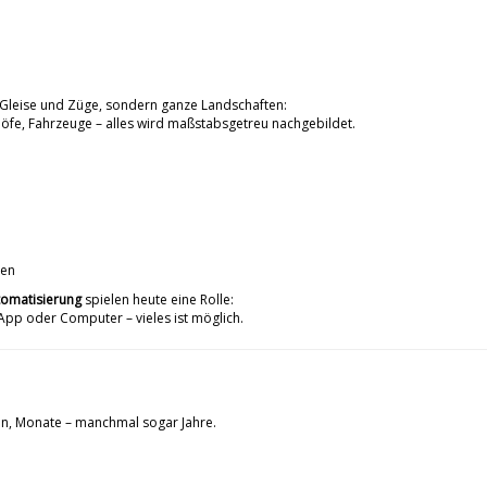
r Gleise und Züge, sondern ganze Landschaften:
höfe, Fahrzeuge – alles wird maßstabsgetreu nachgebildet.
nen
tomatisierung
spielen heute eine Rolle:
pp oder Computer – vieles ist möglich.
en, Monate – manchmal sogar Jahre.