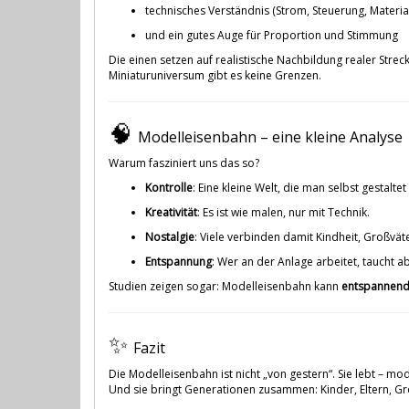
technisches Verständnis (Strom, Steuerung, Materi
und ein gutes Auge für Proportion und Stimmung
Die einen setzen auf realistische Nachbildung realer Strec
Miniaturuniversum gibt es keine Grenzen.
🧠
Modelleisenbahn – eine kleine Analyse
Warum fasziniert uns das so?
Kontrolle
: Eine kleine Welt, die man selbst gestalte
Kreativität
: Es ist wie malen, nur mit Technik.
Nostalgie
: Viele verbinden damit Kindheit, Großvät
Entspannung
: Wer an der Anlage arbeitet, taucht ab
Studien zeigen sogar: Modelleisenbahn kann
entspannend
✨
Fazit
Die Modelleisenbahn ist nicht „von gestern“. Sie lebt – moder
Und sie bringt Generationen zusammen: Kinder, Eltern, Gro