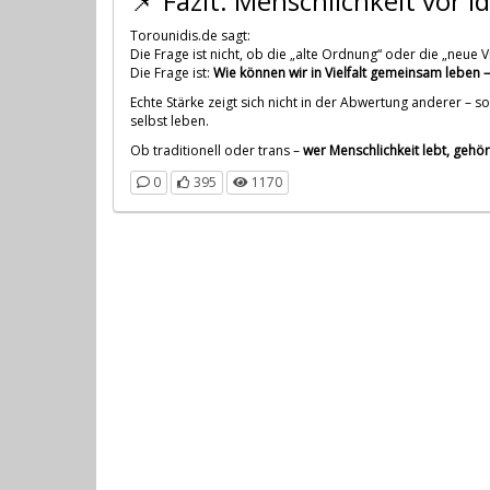
📌 Fazit: Menschlichkeit vor I
Torounidis.de sagt:
Die Frage ist nicht, ob die „alte Ordnung“ oder die „neue Vie
Die Frage ist:
Wie können wir in Vielfalt gemeinsam leben 
Echte Stärke zeigt sich nicht in der Abwertung anderer – s
selbst leben.
Ob traditionell oder trans –
wer Menschlichkeit lebt, gehör
0
395
1170