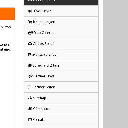
Block News
kleinanzeigen
TMiltos
Foto Galerie
Videos Portal
tehen.
tät und
Events Kalender
Sprüche & Zitate
Partner Links
Partner Seiten
Sitemap
Gästebuch
Kontakt