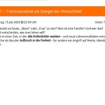
it? – Transsexualität als Spiegel der Menschheit
ag, 15 Juli 2025
22:36 Uhr
Autor: 
utet es heute, „Mann“ oder „Frau“ zu sein? Was ist eine Familie? Und wer darf
ch entscheiden, wie man leben will?
n in einer Zeit, in der
alte Rollenbilder wanken
– und neue Lebensrealitäten ents
che ist das der
Aufbruch in die Freiheit
– für andere ein Angriff auf Werte, Identi
n.