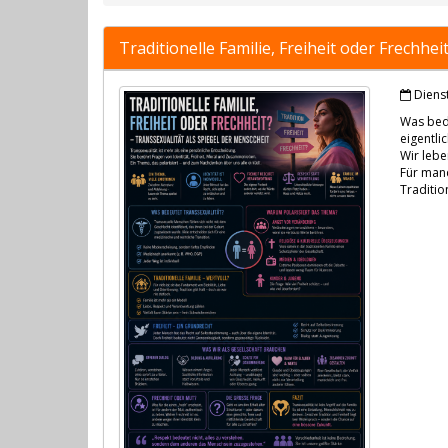
Traditionelle Familie, Freiheit oder Frechhe
Dienst
Was bede
eigentli
Wir lebe
Für man
Traditio