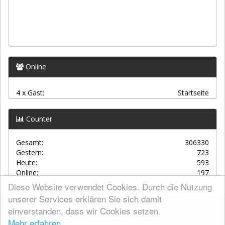
Online
4 x Gast:
Startseite
Counter
Gesamt:
306330
Gestern:
723
Heute:
593
Online:
197
Diese Website verwendet Cookies. Durch die Nutzung
unserer Services erklären Sie sich damit
einverstanden, dass wir Cookies setzen.
AGBs
Mehr erfahren