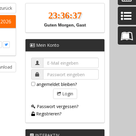
zurück
.2026
Guten Morgen, Gast
Mein Konto
wnload
angemeldet bleiben?
Login
Passwort vergessen?
Registrieren?
INTERAKTIV