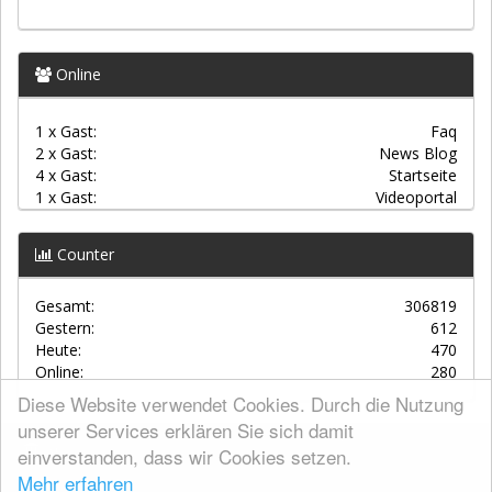
Online
1 x Gast:
Faq
2 x Gast:
News Blog
4 x Gast:
Startseite
1 x Gast:
Videoportal
Counter
Gesamt:
306819
Gestern:
612
Heute:
470
Online:
280
Diese Website verwendet Cookies. Durch die Nutzung
unserer Services erklären Sie sich damit
einverstanden, dass wir Cookies setzen.
AGBs
Mehr erfahren