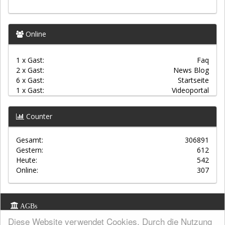
Online
1 x Gast:
Faq
2 x Gast:
News Blog
6 x Gast:
Startseite
1 x Gast:
Videoportal
Counter
Gesamt:
306891
Gestern:
612
Heute:
542
Online:
307
AGBs
Diese Website verwendet Cookies. Durch die Nutzung